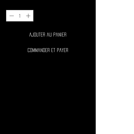
Quantité
*
Ajouter au panier
Commander et payer
Les sangles de cheville renforcent les jambes, les
cuisses, les hanches et les fesses.
Adaptables à toutes les poulies, ces sangles ont une
fermeture auto-agrippante pour un réglage facile.
Taille unique
Vendues par paire.