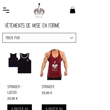
VÊTEMENTS DE MISE EN FORME
STRINGER -
STRINGER
Prix
Lucius
25,00 €
Prix
25,00 €
Ajouter au
Ajouter au