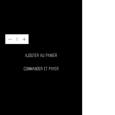
INFERNO - Thermogenic Pre-
workout
Prix
35,00 €
Quantité
*
Ajouter au panier
Commander et payer
INFERNO® est un produit innovant conçu pour
accélérer le métabolisme, aider le corps à se
débarrasser de l'excès d'eau.
INFERNO® est un brûleur de graisse fonctionnel et
complexe à fonction thermogénique sous la forme