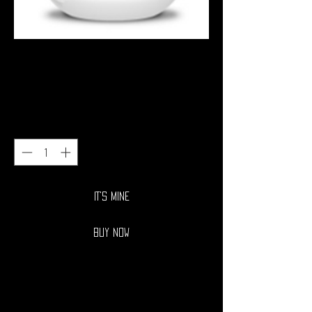
Magnesium + Chelate –
BioTechUSA
Price
9,00 €
Quantity
*
IT'S MINE
Buy Now
Ingrédients :
Agent de charge (phosphates de calcium), oxyde de
magnésium (38,5%), enveloppe de la gélule [gélatine,